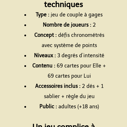
techniques
Type :
jeu de couple à gages
Nombre de joueurs :
2
Concept :
défis chronométrés
avec système de points
Niveaux :
3 degrés d’intensité
Contenu :
69 cartes pour Elle +
69 cartes pour Lui
Accessoires inclus :
2 dés + 1
sablier + règle du jeu
Public :
adultes (+18 ans)
Espace
Un jeu complice à