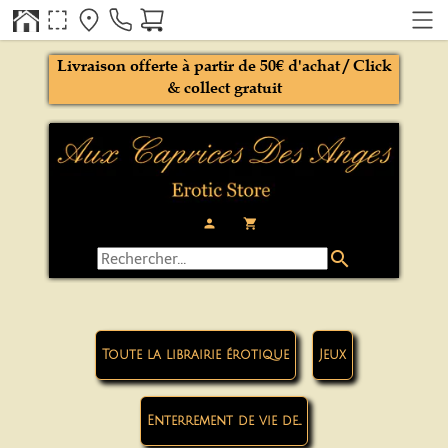
Livraison offerte à partir de 50€ d'achat / Click
& collect gratuit
person
local_grocery_store
search
Toute la librairie érotique
Jeux
Enterrement de vie de...