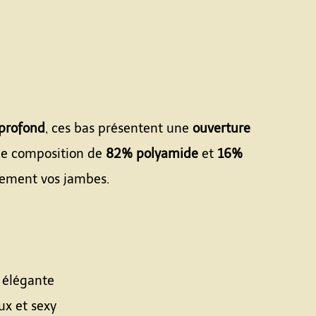
 profond
, ces bas présentent une
ouverture
une composition de
82% polyamide
et
16%
aitement vos jambes.
t élégante
ux et sexy