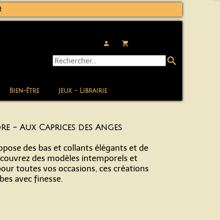
t
person
local_grocery_store
search
Bien-être
Jeux - Librairie
ore - Aux Caprices des Anges
pose des bas et collants élégants et de
écouvrez des modèles intemporels et
 pour toutes vos occasions, ces créations
es avec finesse.