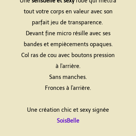
Une
sensuelle et sexy
robe qui mettra
tout votre corps en valeur avec son
parfait jeu de transparence.
Devant fine micro résille avec ses
bandes et empiècements opaques.
Col ras de cou avec boutons pression
à l'arrière.
Sans manches.
Fronces à l'arrière.
Une création chic et sexy signée
SoisBelle