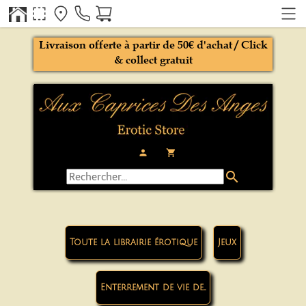
Livraison offerte à partir de 50€ d'achat / Click
& collect gratuit
person
local_grocery_store
search
Toute la librairie érotique
Jeux
Enterrement de vie de...