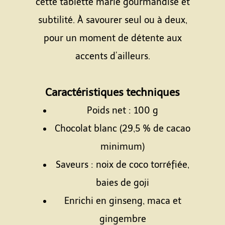
cette tablette marie gourmandise et
subtilité. À savourer seul ou à deux,
pour un moment de détente aux
accents d’ailleurs.
Espace
Caractéristiques techniques
Poids net : 100 g
Chocolat blanc (29,5 % de cacao
minimum)
Saveurs : noix de coco torréfiée,
baies de goji
Enrichi en ginseng, maca et
gingembre