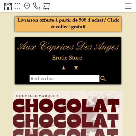
Livraison offerte à partir de 50€ d'achat / Click
& collect gratuit
person
local_grocery_store
search