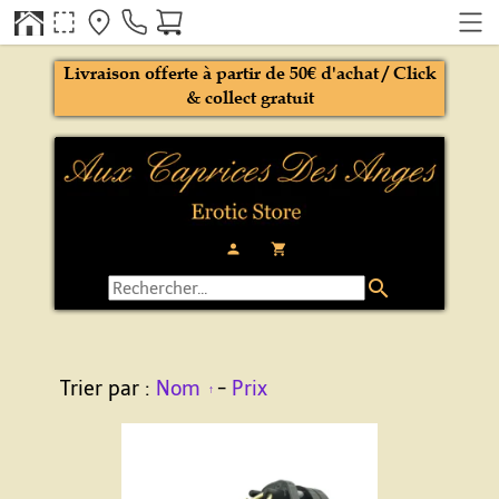
Livraison offerte à partir de 50€ d'achat / Click
& collect gratuit
person
local_grocery_store
search
Trier par :
Nom
-
Prix